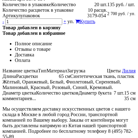
Количество в упаковке
Количество
20 шт.
135 руб. / шт.
Количество расцветок в упаковке
10 расцв.
2 700 руб. / уп.
Артикул
упаковок
3179-054
-
+
уп.
Купить
Товар добавлен в корзину
Товар добавлен в избранное
Полное описание
Отзывы о товаре
Доставка
Оплата
Название цветка
Тип
Материал
Загрузка
Цветы
Лилия
Длина
Расцветки
65 см
Синтетическая ткань, пластик
Жёлтый, Оранжевый, Белый, Фиолетовый, Сиреневый,
Малиновый, Красный, Розовый, Синий, Кремовый.
Диаметр цветка
Количество цветков
Диаметр букета
7 шт.
15 см
комментариев...
35 см
Мы осуществляем доставку искусственных цветов с нашего
склада в Москве в любой город России, транспортной
компанией по Вашему выбору. Заказы от контейнера могут
быть доставлены напрямую из Китая нашей транспортной
компанией. Подробнее по бесплатному телефону 8 (495) 782-
55-89