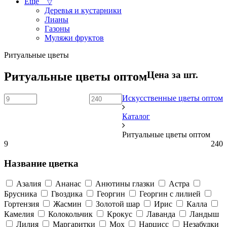
Ещё
▽
Деревья и кустарники
Лианы
Газоны
Муляжи фруктов
Ритуальные цветы
Цена за шт.
Ритуальные цветы оптом
Искусственные цветы оптом
Каталог
Ритуальные цветы оптом
9
240
Название цветка
Азалия
Ананас
Анютины глазки
Астра
Брусника
Гвоздика
Георгин
Георгин с лилией
Гортензия
Жасмин
Золотой шар
Ирис
Калла
Камелия
Колокольчик
Крокус
Лаванда
Ландыш
Лилия
Маргаритки
Мох
Нарцисс
Незабудки