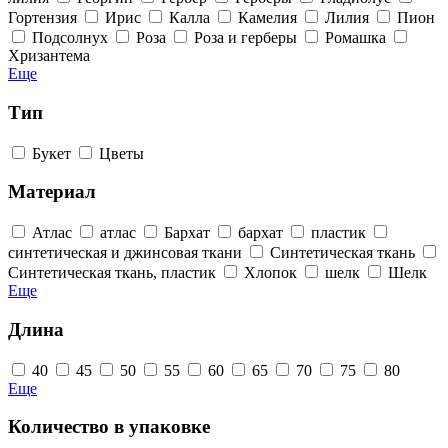
Гортензия
Ирис
Калла
Камелия
Лилия
Пион
Подсолнух
Роза
Роза и герберы
Ромашка
Хризантема
Еще
Тип
Букет
Цветы
Материал
Атлас
атлас
Бархат
бархат
пластик
синтетическая и джинсовая ткани
Синтетическая ткань
Синтетическая ткань, пластик
Хлопок
шелк
Шелк
Еще
Длина
40
45
50
55
60
65
70
75
80
Еще
Количество в упаковке