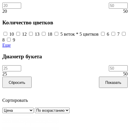
20
50
Количество цветков
10
12
13
18
5 веток * 5 цветков
6
7
8
9
Еще
Диаметр букета
25
50
Сортировать